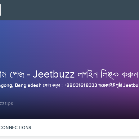
ম পেজ - Jeetbuzz লগইন লিঙ্ক করুন
tagong, Bangladesh ফোন নম্বর : +88031618333 ওয়েবসাইট পৃষ্ঠা Jeetbu
zztips
CONNECTIONS