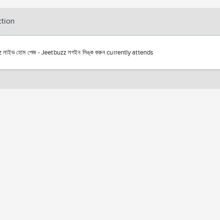
ction
 লাইভ হোম পেজ - Jeetbuzz লগইন লিঙ্ক করুন currently attends