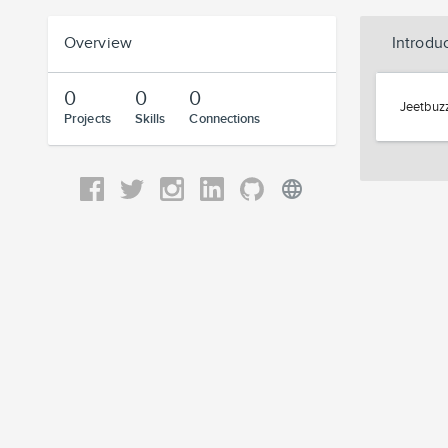
Overview
Introdu
0
0
0
Jeetbuzz
Projects
Skills
Connections
language