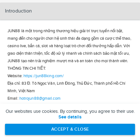
Introduction
JUN88 là một trong những thương hiệu giải trí trực tuyến nổi bật,
mang đến cho người chơi hệ sinh thái đa dạng gồm cá cược thể thao,
casino live, bắn cá, slot và hàng loạt trò chơi đổi thưởng hấp dẫn. Với
giao diện thân thiện, tốc độ xử lý nhanh và chính sách bảo mật tối ưu,
JUN88 tạo nên trải nghiệm mượt mà và an toàn cho mọi thành viên.
THÔNG TIN CHI TIẾT:
Website:
https://jun88king.com/
Địa chỉ: 83 Đ. Tô Ngọc Vân, Linh Đông, Thủ Đức, Thành phố Hồ Chí
Minh, Việt Nam
Email:
hotrojun88@gmail.com
Hotline: 0901328963
Our websites use cookies. By continuing, you agree to their use.
#jun88
#nhacaijun88
#trangchujun88
#linkvaojun88
#jun88kingcom
See details
Social:
https://www.youtube.com/@jun88kingcomm
ACCEPT & CLOSE
https://bbs.theviko.com/home.php?mod=space&uid=4244369