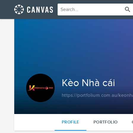
Kèo
search
Nhà
cái
|
Portfolium
Kèo Nhà cái
https://portfolium.com.au/keonh
PROFILE
PORTFOLIO