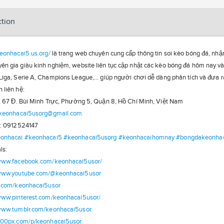
ction
keonhacai5.us.org/
là trang web chuyên cung cấp thông tin soi kèo bóng đá, nhận 
ên gia giàu kinh nghiệm, website liên tục cập nhật các kèo bóng đá hôm nay v
Liga, Serie A, Champions League,... giúp người chơi dễ dàng phân tích và đưa r
n liên hệ:
ỉ: 67 Đ. Bùi Minh Trực, Phường 5, Quận 8, Hồ Chí Minh, Việt Nam
keonhacai5usorg@gmail.com
e: 0912524147
onhacai
#keonhacai5
#keonhacai5usorg
#keonhacaihomnay
#bongdakeonha
ls:
/www.facebook.com/keonhacai5usor/
/www.youtube.com/@keonhacai5usor
/x.com/keonhacai5usor
/www.pinterest.com/keonhacai5usor/
/www.tumblr.com/keonhacai5usor
/500px.com/p/keonhacai5usor