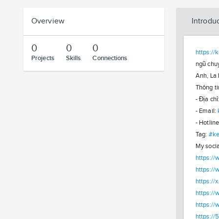
Overview
Introdu
0
0
0
https://
Projects
Skills
Connections
ngũ chuy
Anh, La 
Thông ti
- Địa ch
- Email:
- Hotlin
Tag:
#ke
My socia
https:/
https:/
https:/
https:/
https:/
https:/