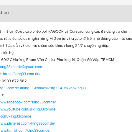
ction
à nhà cái được cấp phép bởi PAGCOR và Curacao, cung cấp đa dạng trò chơi như 
ạp rút siêu tốc qua ngân hàng, ví điện tử và crypto, đi kèm hệ thống bảo mật cao
mãi hấp dẫn và dịch vụ chăm sóc khách hàng 24/7 chuyên nghiệp.
n liên hệ:
hỉ: 69/2C Đường Phạm Văn Chiêu, Phường 14, Quận Gò Vấp, TPHCM
king33comde@gmail.com
e:
https://king33.com.de/
ne: 0903.872.582
ng33comde
#king33
#nhacaiking33
#linkvaoking33
ls:
/www.facebook.com/king33comde/
/www.youtube.com/@king33comde
/x.com/king33comde
/www.pinterest.com/king33comde/
/www.tumblr.com/king33comde