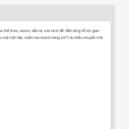
 thể thao, casino, bắn cá, slot và lô đề. Nền tảng hỗ trợ giao
bảo mật hiện đại, chăm sóc khách hàng 24/7 và nhiều khuyến mãi