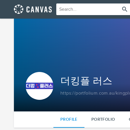
더
search
킹
플
러
스
|
Portfolium
더킹플 러스
https://portfolium.com.au/king
PROFILE
PORTFOLIO