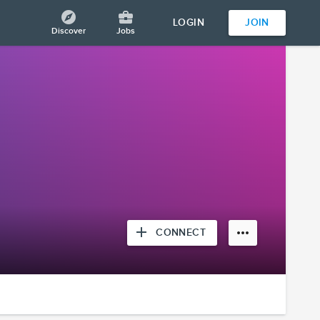
explore
business_center
LOGIN
JOIN
Discover
Jobs
add
more_horiz
CONNECT