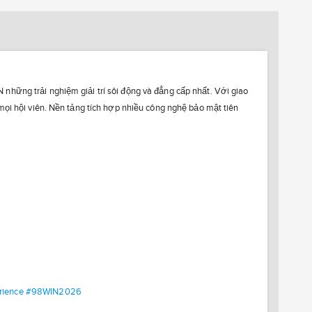
những trải nghiệm giải trí sôi động và đẳng cấp nhất. Với giao
mọi hội viên. Nền tảng tích hợp nhiều công nghệ bảo mật tiên
ience
#98WIN2026