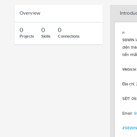
Overview
Introdu
0
0
0
n
Projects
Skills
Connections
98WIN là
diện thâ
tiến nhấ
Webiste
Địa chỉ
SĐT: 0
Email:
9
#98WIN