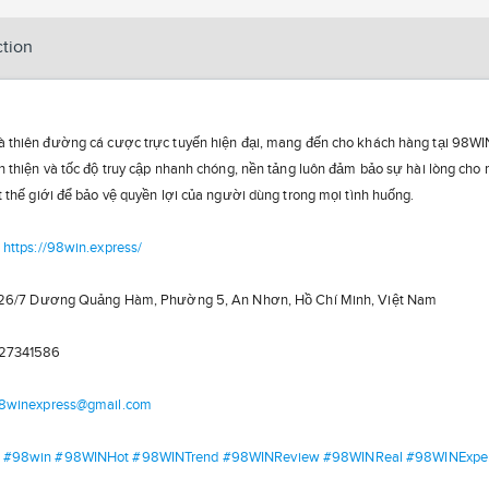
ction
 thiên đường cá cược trực tuyến hiện đại, mang đến cho khách hàng tại 98WIN 
n thiện và tốc độ truy cập nhanh chóng, nền tảng luôn đảm bảo sự hài lòng cho 
t thế giới để bảo vệ quyền lợi của người dùng trong mọi tình huống.
:
https://98win.express/
: 26/7 Dương Quảng Hàm, Phường 5, An Nhơn, Hồ Chí Minh, Việt Nam
927341586
8winexpress@gmail.com
#98win
#98WINHot
#98WINTrend
#98WINReview
#98WINReal
#98WINExper