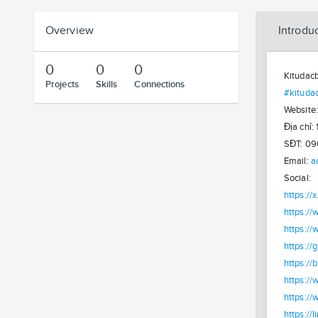
Overview
Introdu
0
0
0
Kitudacb
Projects
Skills
Connections
#kituda
Website
Địa chỉ:
SĐT: 0
Email:
a
Social:
https://
https:/
https://
https://
https://
https:/
https:/
https://