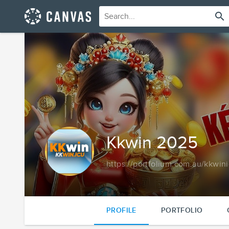
Kkwin
search
2025
|
Portfolium
Kkwin 2025
https://portfolium.com.au/kkwin
PROFILE
PORTFOLIO