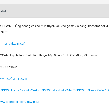
ction
 KKWIN – Ông hoàng casino trực tuyến với kho game đa dạng: baccarat, tài xỉu, r
t Nam!
:
https://kkwin.icu/
 113/4A Huỳnh Tấn Phát, Tân Thuận Tây, Quận 7, Hồ Chí Minh, Việt Nam
 0898874534
kwinicu@gmail.com
#KKWinUyTin
#KKWinCasino
#KKWinMoiNhat
#NhaCaiKKWin
#LinkKKWin
#D
/www.facebook.com/kkwinicu/