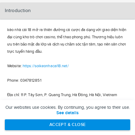
Introduction
kèo nhà cái 18 mở ra thiên đường cá cược đa dạng với giao diện hiện
đại cùng kho trò chơi casino, thể thao phong phú. Thương hiệu luôn
ưu tiên bảo mật đa lớp và dịch vụ chăm sóc tận tâm, tạo nên sân chơi
trực tuyến hàng đầu.
Website:
https://soikeonhacai18.net/
Phone: 0347812851
Địa chỉ: 11 P. Tây Sơn, P. Quang Trung, Hà Đông, Hà Nội, Vietnam
Our websites use cookies. By continuing, you agree to their use.
Email:
soikeonhacai18net@gmail.com
See details
Tags:
#k
èonhàcái18
#k
èonhàcái_18
#soikeonhacai18net
ACCEPT & CLOSE
#k
èonhàcái18giaitri
#trangchu_k
èonhàcái18
#soikeonhacai18