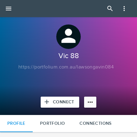
Vic
menu
search
more_vert
88
|
Portfolium
Vic 88
https://portfolium.com.au/lawsongavin084
add
more_horiz
CONNECT
PROFILE
PORTFOLIO
CONNECTIONS