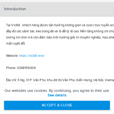
Introduction
Tại Vic88 , khách hàng được tận hưởng không gian cá cược trực tuyến an
đầy đủ các sảnh bài, kèo bóng đá và lô đề tỷ lệ cao. Nền tảng không chỉ chú
lượng trò chơi mà còn đảm bảo môi trường giải trí chuyên nghiệp, hợp ph
mật tuyệt đối.
Website:
https://vic88.rest/
Phone: 0348159306
Địa chỉ: 5 Ng. 31 P. Văn Phú, Khu đô thị Văn Phú, Kiến Hưng, Hà Nội, Viet
Our websites use cookies. By continuing, you agree to their use.
Email:
vic88rest@gmail.com
See details
Tags:
#vic88
#vic_88
#vic88rest
#thethao_vic88
#casinovic88
#linkvaovi
ACCEPT & CLOSE
#nhacaivic88