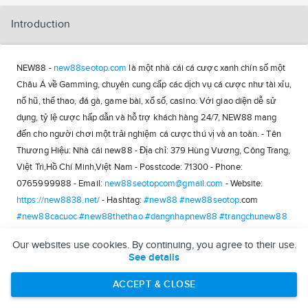
Introduction
NEW88 -
new88seotop.com
là một nhà cái cá cược xanh chín số một
Châu Á về Gamming, chuyên cung cấp các dịch vụ cá cược như tài xỉu,
nổ hũ, thể thao, đá gà, game bài, xổ số, casino. Với giao diện dễ sử
dụng, tỷ lệ cược hấp dẫn và hỗ trợ khách hàng 24/7, NEW88 mang
đến cho người chơi một trải nghiệm cá cược thú vị và an toàn. - Tên
Thương Hiệu: Nhà cái new88 - Địa chỉ: 379 Hùng Vương, Công Trang,
Việt Trì,Hồ Chí Minh,Việt Nam - Posstcode: 71300 - Phone:
0765999988 - Email:
new88seotopcom@gmail.com
- Website:
https://new8838.net/
- Hashtag:
#new88
#new88seotop
.com
#new88cacuoc
#new88thethao
#dangnhapnew88
#trangchunew88
#nhacainew88
#linknew88chinhthuc
#new88com
#thethaonew88
Our websites use cookies. By continuing, you agree to their use.
#dangkynew88
See details
ACCEPT & CLOSE