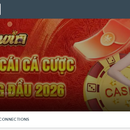
winnink
CONNECTIONS