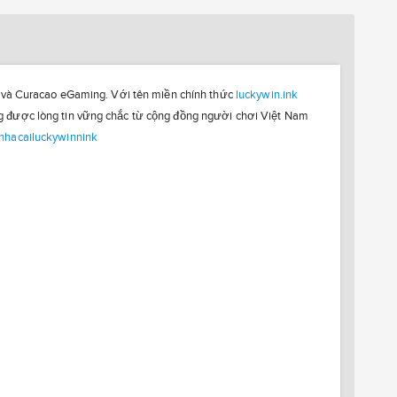
) và Curacao eGaming. Với tên miền chính thức
luckywin.ink
g được lòng tin vững chắc từ cộng đồng người chơi Việt Nam
nhacailuckywinnink