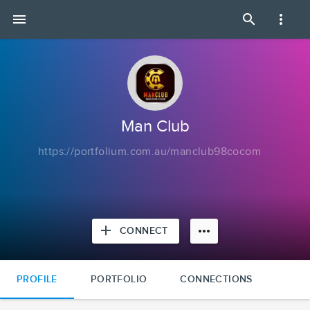
Man
menu
search
more_vert
Club
|
Portfolium
Man Club
https://portfolium.com.au/manclub98cocom
add
more_horiz
CONNECT
PROFILE
PORTFOLIO
CONNECTIONS