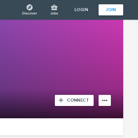
explore
business_center
LOGIN
JOIN
Discover
Jobs
add
more_horiz
CONNECT