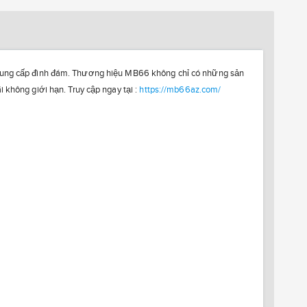
à cung cấp đình đám. Thương hiệu MB66 không chỉ có những sản
 không giới hạn. Truy cập ngay tại :
https://mb66az.com/