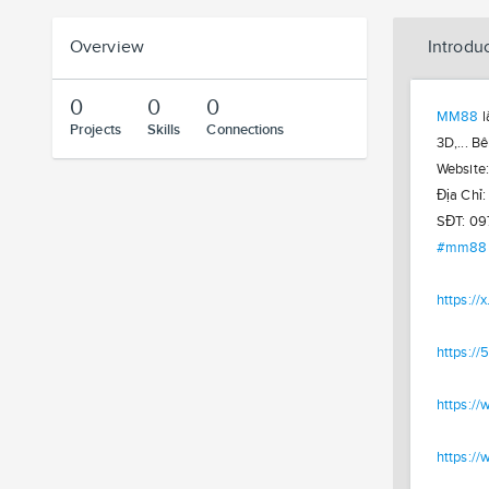
Overview
Introdu
0
0
0
MM88
l
Projects
Skills
Connections
3D,... B
Website
Địa Chỉ
SĐT: 0
#mm88
https:/
https:/
https:/
https:/