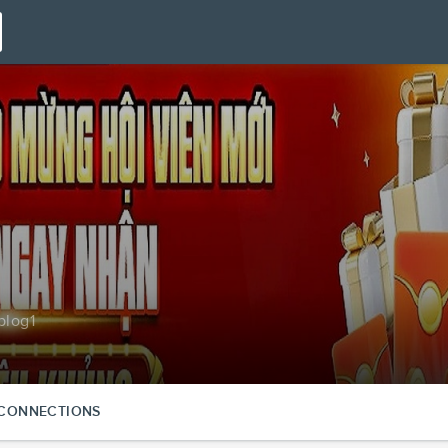
blog1
CONNECTIONS