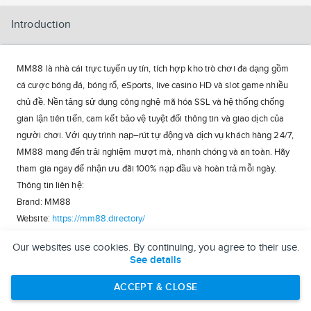
Introduction
MM88 là nhà cái trực tuyến uy tín, tích hợp kho trò chơi đa dạng gồm
cá cược bóng đá, bóng rổ, eSports, live casino HD và slot game nhiều
chủ đề. Nền tảng sử dụng công nghệ mã hóa SSL và hệ thống chống
gian lận tiên tiến, cam kết bảo vệ tuyệt đối thông tin và giao dịch của
người chơi. Với quy trình nạp–rút tự động và dịch vụ khách hàng 24/7,
MM88 mang đến trải nghiệm mượt mà, nhanh chóng và an toàn. Hãy
tham gia ngay để nhận ưu đãi 100% nạp đầu và hoàn trả mỗi ngày.
Thông tin liên hệ:
Brand: MM88
Website:
https://mm88.directory/
Email:
support@mm88.directory
Our websites use cookies. By continuing, you agree to their use.
Số điện thoại: 0988 123 688
See details
Địa chỉ: 120 Nguyễn Văn Cừ, Phường Nguyễn Cư Trinh, Quận 1, TP. Hồ
Chí Minh, Việt Nam
ACCEPT & CLOSE
Mã bưu chính: 700000