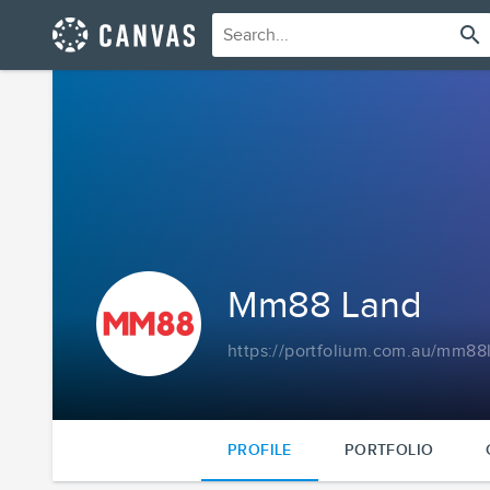
Mm88
search
Land
|
Portfolium
Mm88 Land
https://portfolium.com.au/mm88
PROFILE
PORTFOLIO