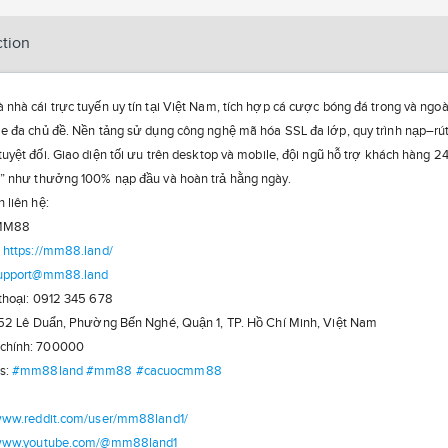
ction
nhà cái trực tuyến uy tín tại Việt Nam, tích hợp cá cược bóng đá trong và ngo
e đa chủ đề. Nền tảng sử dụng công nghệ mã hóa SSL đa lớp, quy trình nạp–rút 
tuyệt đối. Giao diện tối ưu trên desktop và mobile, đội ngũ hỗ trợ khách hàng 2
t” như thưởng 100% nạp đầu và hoàn trả hằng ngày.
n liên hệ:
 MM88
:
https://mm88.land/
upport@mm88.land
thoại: 0912 345 678
 52 Lê Duẩn, Phường Bến Nghé, Quận 1, TP. Hồ Chí Minh, Việt Nam
chính: 700000
s:
#mm88land
#mm88
#cacuocmm88
/www.reddit.com/user/mm88land1/
/www.youtube.com/@mm88land1