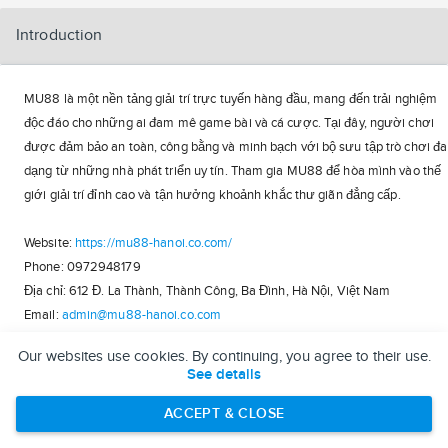
Introduction
MU88 là một nền tảng giải trí trực tuyến hàng đầu, mang đến trải nghiệm
độc đáo cho những ai đam mê game bài và cá cược. Tại đây, người chơi
được đảm bảo an toàn, công bằng và minh bạch với bộ sưu tập trò chơi đa
dạng từ những nhà phát triển uy tín. Tham gia MU88 để hòa mình vào thế
giới giải trí đỉnh cao và tận hưởng khoảnh khắc thư giãn đẳng cấp.
Website:
https://mu88-hanoi.co.com/
Phone: 0972948179
Địa chỉ: 612 Đ. La Thành, Thành Công, Ba Đình, Hà Nội, Việt Nam
Email:
admin@mu88-hanoi.co.com
Tags:
#mu88
,
#mu88_casino
,
#mu88_game
,
#mu88_bet
Our websites use cookies. By continuing, you agree to their use.
https://hashnode.com/@mu88hanoicocom
See details
https://telegra.ph/MU88-05-17-7
https://schoolido.lu/user/mu88hanoicocom1/
ACCEPT & CLOSE
https://motion-gallery.net/users/982565