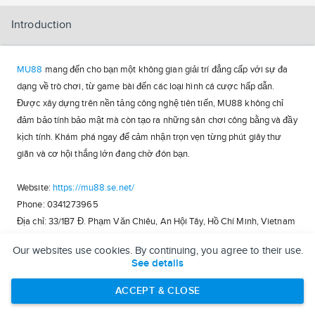
Introduction
MU88
mang đến cho bạn một không gian giải trí đẳng cấp với sự đa
dạng về trò chơi, từ game bài đến các loại hình cá cược hấp dẫn.
Được xây dựng trên nền tảng công nghệ tiên tiến, MU88 không chỉ
đảm bảo tính bảo mật mà còn tạo ra những sân chơi công bằng và đầy
kịch tính. Khám phá ngay để cảm nhận trọn vẹn từng phút giây thư
giãn và cơ hội thắng lớn đang chờ đón bạn.
Website:
https://mu88.se.net/
Phone: 0341273965
Địa chỉ: 33/1B7 Đ. Phạm Văn Chiêu, An Hội Tây, Hồ Chí Minh, Vietnam
Email:
mu88senet@gmail.com
Our websites use cookies. By continuing, you agree to their use.
Tags:
#mu88
#mu88senet
#linkvaomu88
#naptienmu88
See details
#ruttienmu88
ACCEPT & CLOSE