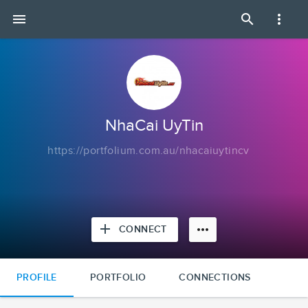
NhaCai
menu
search
more_vert
UyTin
|
Portfolium
NhaCai UyTin
https://portfolium.com.au/nhacaiuytincv
add
more_horiz
CONNECT
PROFILE
PORTFOLIO
CONNECTIONS