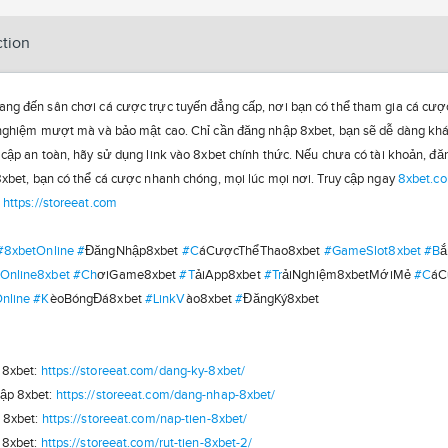
ction
ng đến sân chơi cá cược trực tuyến đẳng cấp, nơi bạn có thể tham gia cá cược
 nghiệm mượt mà và bảo mật cao. Chỉ cần đăng nhập 8xbet, bạn sẽ dễ dàng khám
 cập an toàn, hãy sử dụng link vào 8xbet chính thức. Nếu chưa có tài khoản, đ
8xbet, bạn có thể cá cược nhanh chóng, mọi lúc mọi nơi. Truy cập ngay
8xbet.c
:
https://storeeat.com
#8xbetOnline
#
ĐăngNhập8xbet
#C
áCượcThểThao8xbet
#GameSlot8xbet
#B
ắ
Online8xbet
#Ch
ơiGame8xbet
#T
ảiApp8xbet
#Tr
ảiNghiệm8xbetMớiMẻ
#C
áC
nline
#K
èoBóngĐá8xbet
#LinkV
ào8xbet
#
ĐăngKý8xbet
 8xbet:
https://storeeat.com/dang-ky-8xbet/
ập 8xbet:
https://storeeat.com/dang-nhap-8xbet/
 8xbet:
https://storeeat.com/nap-tien-8xbet/
 8xbet:
https://storeeat.com/rut-tien-8xbet-2/