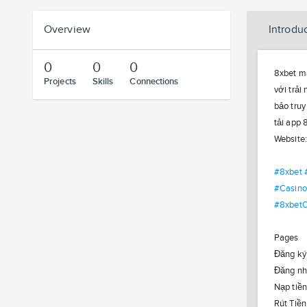
Overview
Introdu
0
0
0
8xbet ma
Projects
Skills
Connections
với trải
bảo truy
tải app 
Website
#8xbet
#Casino
#8xbetO
Pages
Đăng ký
Đăng nh
Nạp tiền
Rút Tiền