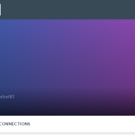
ixbet81
CONNECTIONS