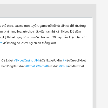
 thể thao, casino trực tuyến, game nổ hũ và bắn cá đổi thưởng
 phá hàng loạt trò chơi hấp dẫn tại nhà cái 8xbet. Để đảm
ăng ký 8xbet ngay hôm nay để nhận ưu đãi hấp dẫn. Đặc biệt, với
om
để không bỏ lỡ cơ hội chiến thắng lớn!
nCá8xbet
#8xbetCasino
#Nh
àCái8xbetUyTín
#K
èoCược8xbet
ượcBóngĐá8xbet
#8xbet
#GameB
ài8xbet
#Khuy
ếnMãi8xbet