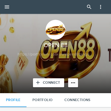
OPEN
menu
search
more_vert
88
|
Portfolium
OPEN 88
https://portfolium.com.au/open88bingo
add
more_horiz
CONNECT
PROFILE
PORTFOLIO
CONNECTIONS