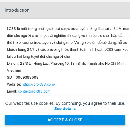
Introduction
LC88 là một trong những sàn cá cược trực tuyến hàng đầu tại châu Á, ma
đến cho người chơi một trải nghiệm đa dạng với nhiều trò chơi hấp dẫn n
thể thao, casino trực tuyến và slot game. Với giao diện dễ sử dụng, hỗ trợ
khách hàng 24/7 và các phương thức thanh toán linh hoạt, LC88 cam kết
lại sự hài lòng tuyệt đối cho người chơi.
Địa chỉ: 28/3 Đ. Hồng Lạc, Phường 10, Tân Bình, Thành phố Hồ Chí Minh,
Vietnam
SĐT: 0969388699
Website:
https://prolc88.com/
Email:
contactprolc88.com
Các dịch vụ cung cấp: Cá cược thể thao, đá gà online, casino trực tuyến, sl
Our websites use cookies. By continuing, you agree to their use.
game đổi thưởng.
See details
Hastag:
#lc88
#trangchu_lc88
#dangki_lc88
#dangnhap_lc88
#lc88_okw
#doithuong_lc88
#nhacai_lc88
ACCEPT & CLOSE
https://www.facebook.com/prolc88com/