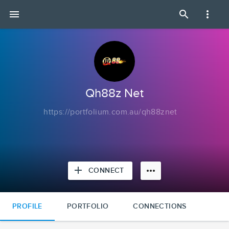
Qh88z
menu
search
more_vert
Net
|
Portfolium
Qh88z Net
https://portfolium.com.au/qh88znet
add
more_horiz
CONNECT
PROFILE
PORTFOLIO
CONNECTIONS