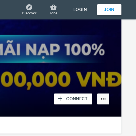
explore
business_center
LOGIN
JOIN
Discover
Jobs
add
more_horiz
CONNECT