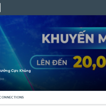
 Thưởng Cực Khủng
boo
CONNECTIONS