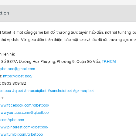
ction
 Qibet là một cổng game bài đổi thưởng trực tuyến hấp dẫn, nơi hội tụ hàng loạ
thú vị khác. Với giao diện thân thiện, bảo mật cao và tốc độ rút thưởng cực nh
n liên hệ:
hỉ: Số 98/7A Đường Hoa Phượng, Phường 9, Quận Gò Vấp,
TP.HCM
qibetboo@gmail.com
e:
https://qibet.boo/
e: 0903.809.132
betboo
#qibet
#nhacaiqibet
#sanchoiqibet
#gameqibet
ls:
/www.facebook.com/qibetboo/
/www.youtube.com/@qibetboo
x.com/qibetboo
www.pinterest.com/qibetboo/
/www.tumblr.com/qibetboo