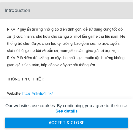
Introduction
RIKVIP gây ấn tượng nhờ giao diện tinh gọn, dễ sử dụng cùng tốc độ
xử lý cực nhanh, phù hợp cho cả người mới lẫn game thủ lâu năm. Hệ
thống trò chơi được chọn lọc kỹ lưỡng, bao gồm casino trực tuyến,
slot nổ hũ, game bài và bắn cá, mang đến cảm giác giải trí trọn vẹn.
RIKVIP là điểm đến đáng tin cậy cho những ai muốn tận hưởng không
gian giải trí an toàn, hấp dẫn và đầy cơ hội thắng lớn.
THÔNG TIN CHI TIẾT:
Website:
https://rikvip-1.ink/
Địa chỉ: 56/2C QL1A, Linh Xuân, Thủ Đức, Thành phố Hồ Chí Minh,
Our websites use cookies. By continuing, you agree to their use.
Việt Nam
See details
Email:
rikvip1ink@gmail.com
Hotline: 0968447821
ACCEPT & CLOSE
#rikvip
#nhacairikvip
#trangchurikvip
#linkvaorikvip
#rikvip1ink