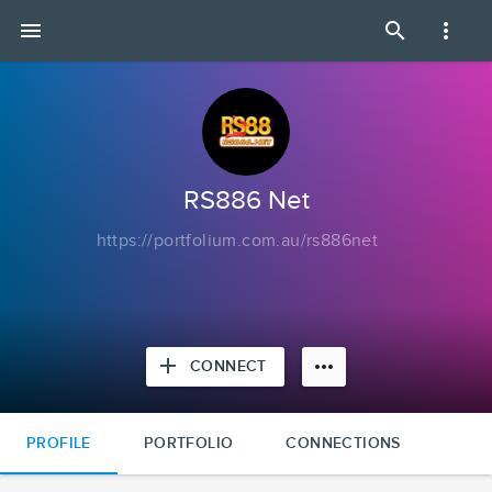
RS886
menu
search
more_vert
Net
|
Portfolium
RS886 Net
https://portfolium.com.au/rs886net
add
more_horiz
CONNECT
PROFILE
PORTFOLIO
CONNECTIONS