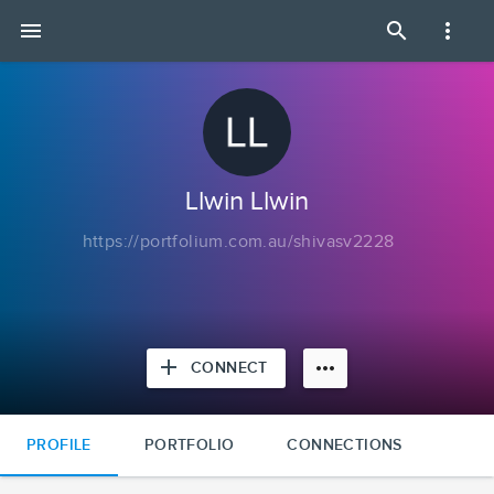
Llwin
menu
search
more_vert
Llwin
|
Portfolium
Llwin Llwin
https://portfolium.com.au/shivasv2228
add
more_horiz
CONNECT
PROFILE
PORTFOLIO
CONNECTIONS