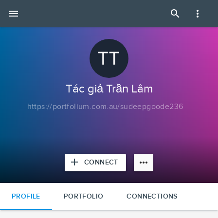
Tác
menu
search
more_vert
giả
Trần
Lâm
|
Portfolium
Tác giả Trần Lâm
https://portfolium.com.au/sudeepgoode236
add
more_horiz
CONNECT
PROFILE
PORTFOLIO
CONNECTIONS