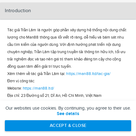
Introduction
Tác giả Trần Lâm là người góp phần xây dựng hệ thống nội dung chất
lượng cho Man88 thông qua lối viết rõ ràng, dễ hiểu và bám sát nhu
cầu tìm kiếm của người dùng. Với định hướng phát triển nội dung
chuyên nghiệp, Trần Lâm tập trung truyền tải thông tin hữu ích, tối ưu
trải nghiệm đọc và tạo nên giá trị tham khảo đáng tin cậy cho cộng
đồng quan tâm đến giải trí trực tuyến.
Xêm thêm về tác giả Trần Lâm tại:
https://man88.ltd/tac-gia/
Đơn vị công tác:
Website:
https://man88.ltd/
Địa chỉ: 23 Đường số 21, Dĩ An, Hồ Chí Minh, Việt Nam
Hotline: 0935667280
Our websites use cookies. By continuing, you agree to their use.
Mail:
man88ltdtacgia@gmail.com
See details
#tacgiatranlam
#linkvaotacgiatranlam
#trangchutacgiatranlam
#man88ltdtacgia
ACCEPT & CLOSE