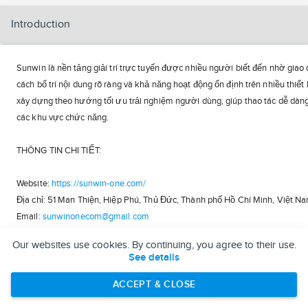
Introduction
Sunwin là nền tảng giải trí trực tuyến được nhiều người biết đến nhờ giao 
cách bố trí nội dung rõ ràng và khả năng hoạt động ổn định trên nhiều thiế
xây dựng theo hướng tối ưu trải nghiệm người dùng, giúp thao tác dễ dàng
các khu vực chức năng.
THÔNG TIN CHI TIẾT:
Website:
https://sunwin-one.com/
Địa chỉ: 51 Man Thiện, Hiệp Phú, Thủ Đức, Thành phố Hồ Chí Minh, Việt N
Email:
sunwinonecom@gmail.com
Hotline: 0914889238
Our websites use cookies. By continuing, you agree to their use.
#sunwin
#nhacaisunwin
#trangchusunwin
#linkvaosunwin
#sunwinoneco
See details
https://www.facebook.com/sunwinonecom/
ACCEPT & CLOSE