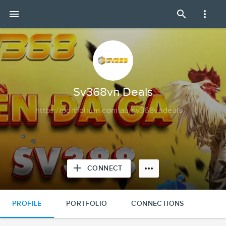
Sv368vn
menu
search
more_vert
Deals
|
Portfolium
Sv368vn Deals
https://portfolium.com.au/sv368vndeals
add
more_horiz
CONNECT
PROFILE
PORTFOLIO
CONNECTIONS