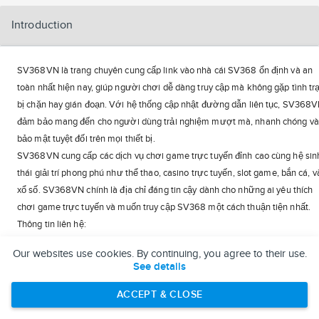
Introduction
SV368VN là trang chuyên cung cấp link vào nhà cái SV368 ổn định và an
toàn nhất hiện nay, giúp người chơi dễ dàng truy cập mà không gặp tình tr
bị chặn hay gián đoạn. Với hệ thống cập nhật đường dẫn liên tục, SV368
đảm bảo mang đến cho người dùng trải nghiệm mượt mà, nhanh chóng và
bảo mật tuyệt đối trên mọi thiết bị.
SV368VN cung cấp các dịch vụ chơi game trực tuyến đỉnh cao cùng hệ sin
thái giải trí phong phú như thể thao, casino trực tuyến, slot game, bắn cá, v
xổ số. SV368VN chính là địa chỉ đáng tin cậy dành cho những ai yêu thích
chơi game trực tuyến và muốn truy cập SV368 một cách thuận tiện nhất.
Thông tin liên hệ:
Địa chỉ: 32 Đ. Số 7, Bình Hưng, Bình Chánh, Hồ Chí Minh, Việt Nam.
Our websites use cookies. By continuing, you agree to their use.
Phone: 0322541180.
See details
Email:
info@sv368vn.deals
.
Website:
https://sv368vn.deals
ACCEPT & CLOSE
#sv368vn
#trangchusv368vn
#dangkysv368vn
#dangnhapsv368vn