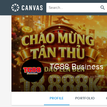
TG88
search
Business
|
Portfolium
TG88 Business
https://portfolium.com.au/tg88b
PROFILE
PORTFOLIO