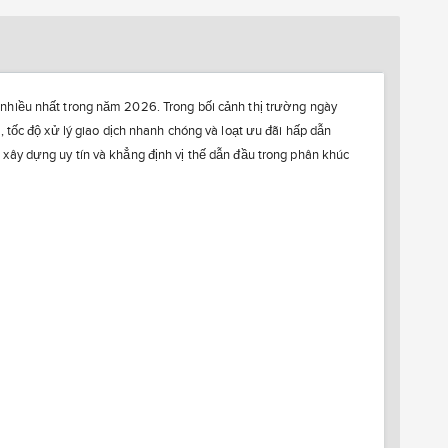
nhiều nhất trong năm 2026. Trong bối cảnh thị trường ngày
 tốc độ xử lý giao dịch nhanh chóng và loạt ưu đãi hấp dẫn
xây dựng uy tín và khẳng định vị thế dẫn đầu trong phân khúc