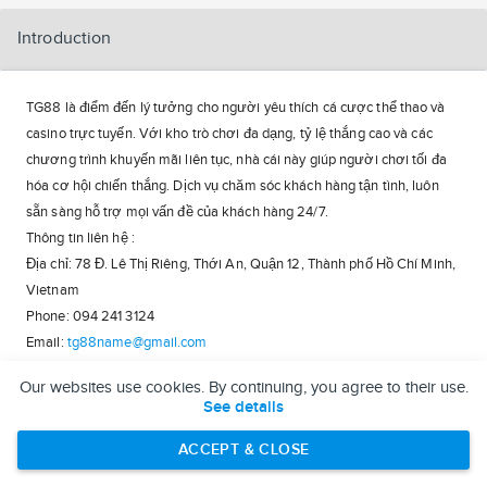
Introduction
TG88 là điểm đến lý tưởng cho người yêu thích cá cược thể thao và
casino trực tuyến. Với kho trò chơi đa dạng, tỷ lệ thắng cao và các
chương trình khuyến mãi liên tục, nhà cái này giúp người chơi tối đa
hóa cơ hội chiến thắng. Dịch vụ chăm sóc khách hàng tận tình, luôn
sẵn sàng hỗ trợ mọi vấn đề của khách hàng 24/7.
Thông tin liên hệ :
Địa chỉ: 78 Đ. Lê Thị Riêng, Thới An, Quận 12, Thành phố Hồ Chí Minh,
Vietnam
Phone: 094 241 3124
Email:
tg88name@gmail.com
Hastag:
#tg88
#tg88name
#trangchutg88
#nhacaitg88
#linktg88
Our websites use cookies. By continuing, you agree to their use.
#tg88casino
#tg88thethao
See details
Website:
https://tg88.name/
ACCEPT & CLOSE
https://www.facebook.com/tg88name