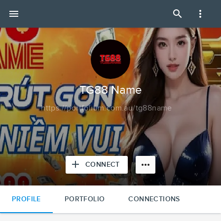
TG88
menu
search
more_vert
Name
|
Portfolium
TG88 Name
https://portfolium.com.au/tg88name
add
more_horiz
CONNECT
PROFILE
PORTFOLIO
CONNECTIONS