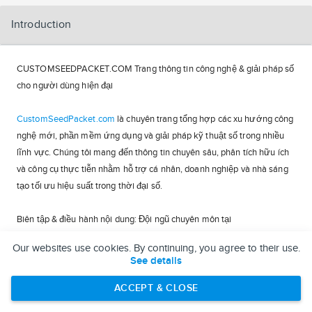
Introduction
CUSTOMSEEDPACKET.COM Trang thông tin công nghệ & giải pháp số
cho người dùng hiện đại
CustomSeedPacket.com
là chuyên trang tổng hợp các xu hướng công
nghệ mới, phần mềm ứng dụng và giải pháp kỹ thuật số trong nhiều
lĩnh vực. Chúng tôi mang đến thông tin chuyên sâu, phân tích hữu ích
và công cụ thực tiễn nhằm hỗ trợ cá nhân, doanh nghiệp và nhà sáng
tạo tối ưu hiệu suất trong thời đại số.
Biên tập & điều hành nội dung: Đội ngũ chuyên môn tại
https://customseedpacket.com
Our websites use cookies. By continuing, you agree to their use.
© Nội dung thuộc bản quyền KANGKANG. Mọi hình thức sao chép cần
See details
có sự đồng ý chính thức bằng văn bản.
Thông Tin Liên Hệ
ACCEPT & CLOSE
Văn phòng điều hành: Lầu 5, Tòa nhà Nova Office, 22 Trần Cao Vân,