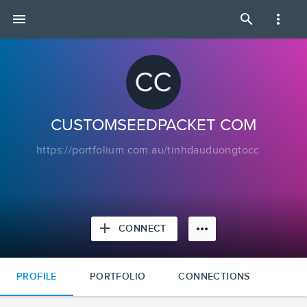
CUSTOMSEEDPACKET
menu
search
more_vert
COM
|
Portfolium
CUSTOMSEEDPACKET COM
https://portfolium.com.au/tinhdauduongtocc
add
more_horiz
CONNECT
PROFILE
PORTFOLIO
CONNECTIONS