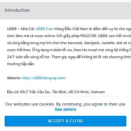
Introduction
U888 – Nhà Cái
U888.Com
Hàng Đầu Việt Nam là điểm đến uy tín cho ng
chơi đam mê cá cược online. Với giấy phép PAGCOR, U888 cam kết minh
và công bằng trong mọi trò chơi như baccarat, blackjack, roulette, slot và c
cược thể thao. Ứng dụng mobile tối ưu, thao tác mượt mà cùng hệ thống
24/7 luôn sẵn sàng hỗ trợ. Tham gia ngay để không bỏ lỡ các chương trình
thưởng hấp dẫn.
Website:
https://u888dangcap.com/
Địa chỉ: 65/7 Trần Văn Dư, Tân Bình, Hồ Chí Minh, Vietnam
Our websites use cookies. By continuing, you agree to their use.
SĐT: 0987523632
See details
Email:
contact@u888dangcap.com
ACCEPT & CLOSE