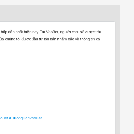
g hấp dẫn nhất hiện nay. Tại VaoBet, người chơi sẽ được trải
a chúng tôi được đầu tư bài bản nhằm bảo vệ thông tin cá
aoBet
#HuongDanVaoBet