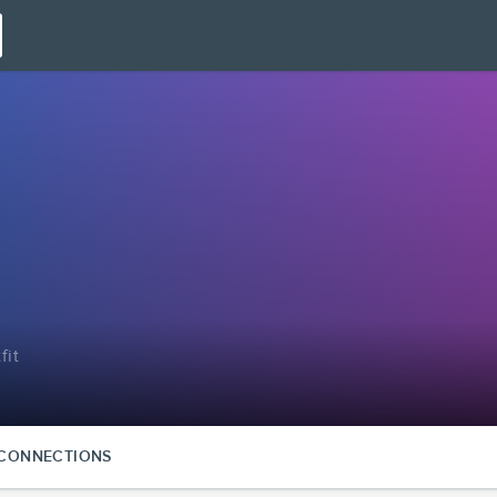
fit
CONNECTIONS