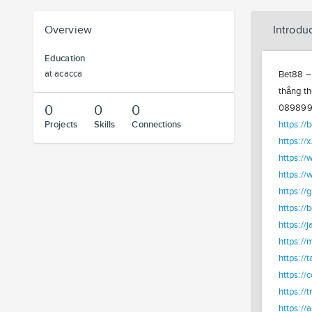
Overview
Introdu
Education
at acacca
Bet88 – 
thắng t
0
0
0
089899
Projects
Skills
Connections
https://
https://
https:/
https://
https://
https://
https://
https:/
https://
https://
https://
https://