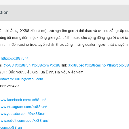
ction
nh khắc tại XX88 đều là một trải nghiệm giải trí thể thao và casino đẳng cấp q
úng tôi mang đến một không gian giải trí đỉnh cao cho cộng đồng người chơi tạ
h tinh, đến casino trực tuyến chân thực cùng những dealer người thật chuyên 
.
:
https://xx88.run/
s:
#xx88
#xx88run
#xx88com
#xx88
link
#xx88bet
#xx88casino
#linkvaoxx88
 93 P. Đốc Ngữ, Liễu Giai, Ba Đình, Hà Nội, Việt Nam
ontact.xx88run@gmail.com
0916251422
/www.facebook.com/xx88run/
/www.instagram.com/xx88run/
/www.youtube.com/@xx88run
www.reddit.com/user/xx88run/
x.com/xx88run