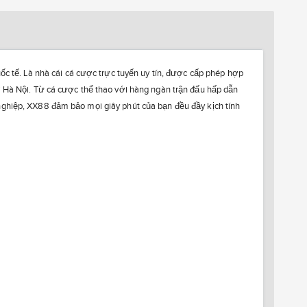
uốc tế. Là nhà cái cá cược trực tuyến uy tín, được cấp phép hợp
i Hà Nội. Từ cá cược thể thao với hàng ngàn trận đấu hấp dẫn
nghiệp, XX88 đảm bảo mọi giây phút của bạn đều đầy kịch tính